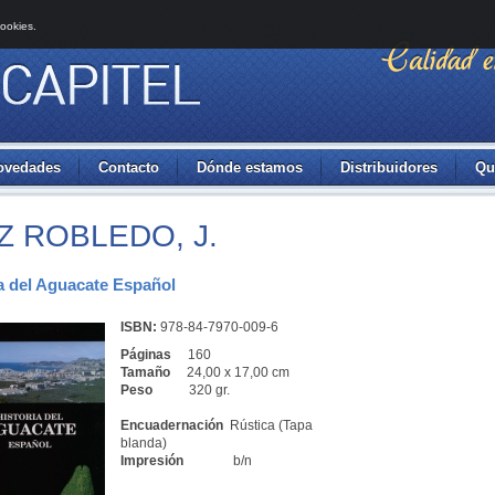
cookies.
ovedades
Contacto
Dónde estamos
Distribuidores
Qu
Z ROBLEDO, J.
a del Aguacate Español
ISBN:
978-84-7970-009-6
Páginas
160
Tamaño
24,00 x 17,00 cm
Peso
320 gr.
Encuadernación
Rústica (Tapa
blanda)
Impresión
b/n