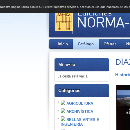
Nuestra página utiliza cookies. Al utilizar nuestros servicios, aceptas el uso que hacemos de las 
Inicio
Catálogo
Ofertas
N
DÍA
Mi cesta
Histori
La cesta está vacia
Categorias
AGRICULTURA
ARCHIVÍSTICA
BELLAS ARTES E
INGENIERÍA