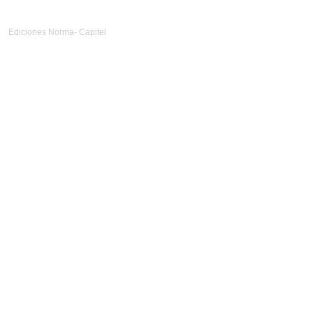
Ediciones Norma- Capitel
Diseño Web
nlocal