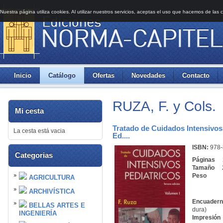
Nuestra página utiliza cookies. Al utilizar nuestros servicios, aceptas el uso que hacemos de las 
Inicio
Catálogo
Ofertas
Novedades
Contacto
RUZA, F. y Cols.
Mi cesta
Tratado de Cuidados Intensivos 
La cesta está vacia
Ed....
ISBN:
978-
Categorias
Páginas
23
Tamaño
Peso
AGRICULTURA
ARCHIVÍSTICA
Encuadern
BELLAS ARTES E
dura)
INGENIERÍA
Impre