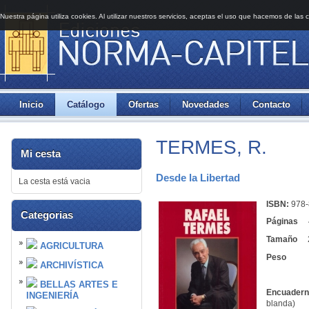
Nuestra página utiliza cookies. Al utilizar nuestros servicios, aceptas el uso que hacemos de las 
Inicio
Catálogo
Ofertas
Novedades
Contacto
TERMES, R.
Mi cesta
Desde la Libertad
La cesta está vacia
ISBN:
978-
Categorias
Páginas
4
Tamaño
AGRICULTURA
Peso
ARCHIVÍSTICA
BELLAS ARTES E
Encuadern
INGENIERÍA
blanda)