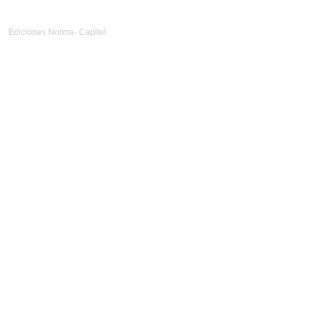
Ediciones Norma- Capitel
Diseño Web
nlocal