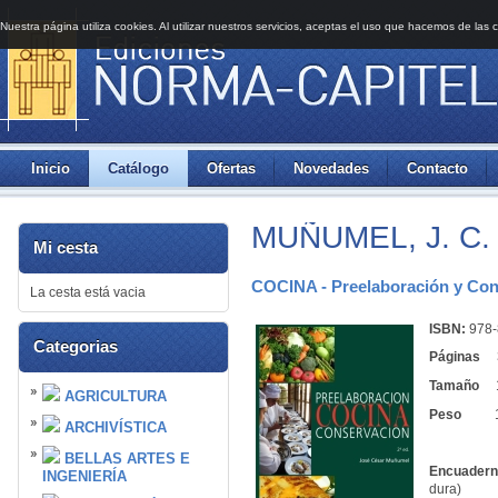
Nuestra página utiliza cookies. Al utilizar nuestros servicios, aceptas el uso que hacemos de las 
Inicio
Catálogo
Ofertas
Novedades
Contacto
MUÑUMEL, J. C.
Mi cesta
COCINA - Preelaboración y Co
La cesta está vacia
ISBN:
978-
Categorias
Páginas
3
Tamaño
19
AGRICULTURA
Peso
120
ARCHIVÍSTICA
BELLAS ARTES E
Encuadern
INGENIERÍA
dura)