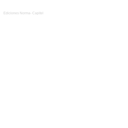
Ediciones Norma- Capitel
Diseño Web
nlocal