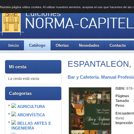
Nuestra página utiliza cookies. Al utilizar nuestros servicios, aceptas el uso que hacemos de las 
Inicio
Catálogo
Ofertas
Novedades
Contacto
ESPANTALEÓN, R
Mi cesta
Bar y Cafetería. Manual Profesi
La cesta está vacia
ISBN:
978-
Categorias
Páginas
Tamaño
27
Peso
AGRICULTURA
Encuadern
ARCHIVÍSTICA
dura)
Impresión
BELLAS ARTES E
INGENIERÍA