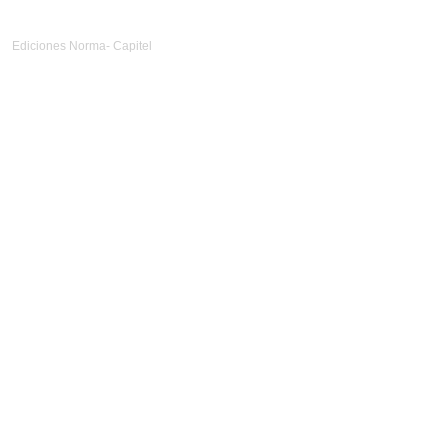
Ediciones Norma- Capitel
Diseño Web
nlocal